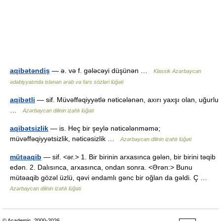
aqibətəndiş
— ə. və f. gələcəyi düşünən …
Klassik Azərbaycan
ədəbiyyatında islənən ərəb və fars sözləri lüğəti
aqibətli
— sif. Müvəffəqiyyətlə nəticələnən, axırı yaxşı olan, uğurlu
…
Azərbaycan dilinin izahlı lüğəti
aqibətsizlik
— is. Heç bir şeylə nəticələnməmə;
müvəffəqiyyətsizlik, nəticəsizlik …
Azərbaycan dilinin izahlı lüğəti
mütəaqib
— sif. <ər.> 1. Bir birinin arxasınca gələn, bir birini təqib
edən. 2. Dalısınca, arxasınca, ondan sonra. <Ərən:> Bunu
mütəaqib gözəl üzlü, qəvi əndamlı gənc bir oğlan da gəldi. Ç …
Azərbaycan dilinin izahlı lüğəti
© Academic, 2000-2026