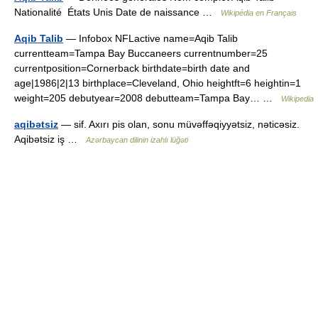
Nationalité États Unis Date de naissance …
Wikipédia en Français
Aqib Talib
— Infobox NFLactive name=Aqib Talib
currentteam=Tampa Bay Buccaneers currentnumber=25
currentposition=Cornerback birthdate=birth date and
age|1986|2|13 birthplace=Cleveland, Ohio heightft=6 heightin=1
weight=205 debutyear=2008 debutteam=Tampa Bay… …
Wikipedia
aqibətsiz
— sif. Axırı pis olan, sonu müvəffəqiyyətsiz, nəticəsiz.
Aqibətsiz iş …
Azərbaycan dilinin izahlı lüğəti