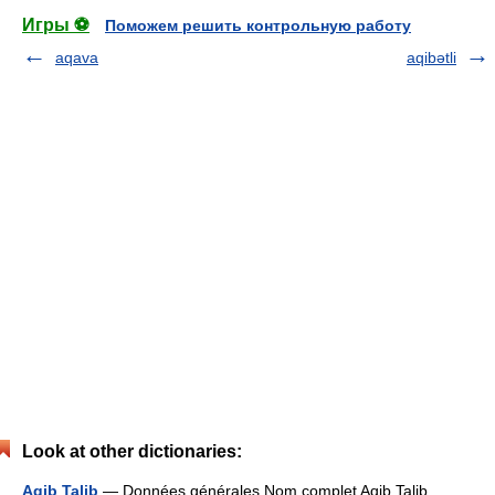
Игры ⚽
Поможем решить контрольную работу
aqava
aqibətli
Look at other dictionaries:
Aqib Talib
— Données générales Nom complet Aqib Talib