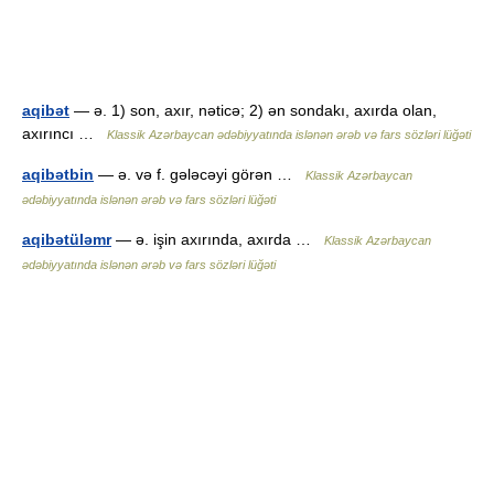
aqibət
— ə. 1) son, axır, nəticə; 2) ən sondakı, axırda olan,
axırıncı …
Klassik Azərbaycan ədəbiyyatında islənən ərəb və fars sözləri lüğəti
aqibətbin
— ə. və f. gələcəyi görən …
Klassik Azərbaycan
ədəbiyyatında islənən ərəb və fars sözləri lüğəti
aqibətüləmr
— ə. işin axırında, axırda …
Klassik Azərbaycan
ədəbiyyatında islənən ərəb və fars sözləri lüğəti