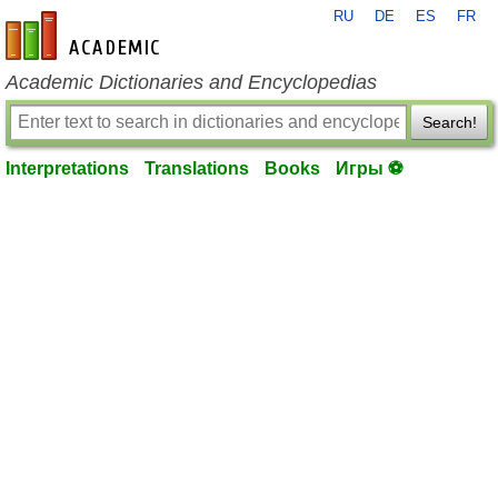
RU
DE
ES
FR
en-academic.com
Academic Dictionaries and Encyclopedias
Search!
Interpretations
Translations
Books
Игры ⚽