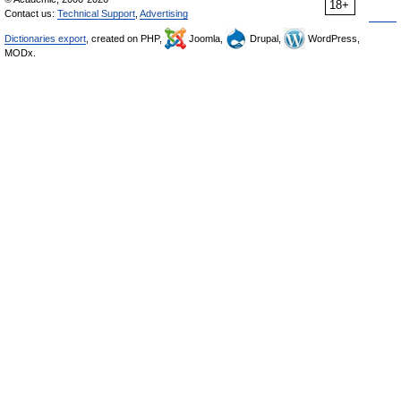
18+
Contact us:
Technical Support
,
Advertising
Dictionaries export
, created on PHP,
Joomla,
Drupal,
WordPress,
MODx.