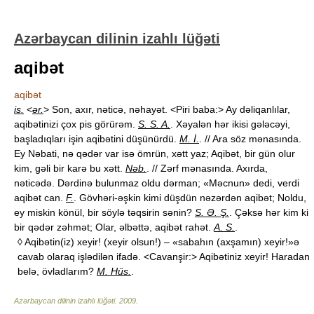
Azərbaycan dilinin izahlı lüğəti
aqibət
aqibət
is.
<
ər.
> Son, axır, nəticə, nəhayət. <Piri baba:> Ay dəliqanlılar,
aqibətinizi çox pis görürəm.
S. S. A.
. Xəyalən hər ikisi gələcəyi,
başladıqları işin aqibətini düşünürdü.
M. İ.
. // Ara söz mənasında.
Ey Nəbati, nə qədər var isə ömrün, xətt yaz; Aqibət, bir gün olur
kim, gəli bir karə bu xətt.
Nəb.
. // Zərf mənasında. Axırda,
nəticədə. Dərdinə bulunmaz oldu dərman; «Məcnun» dedi, verdi
aqibət can.
F.
. Gövhəri-əşkin kimi düşdün nəzərdən aqibət; Noldu,
ey miskin könül, bir söylə təqsirin sənin?
S. Ə. Ş.
. Çəksə hər kim ki
bir qədər zəhmət; Olar, əlbəttə, aqibət rahət.
A. S.
.
◊ Aqibətin(iz) xeyir! (xeyir olsun!) – «sabahın (axşamın) xeyir!»ə
cavab olaraq işlədilən ifadə. <Cavanşir:> Aqibətiniz xeyir! Haradan
belə, övladlarım?
M. Hüs.
.
Azərbaycan dilinin izahlı lüğəti
.
2009
.